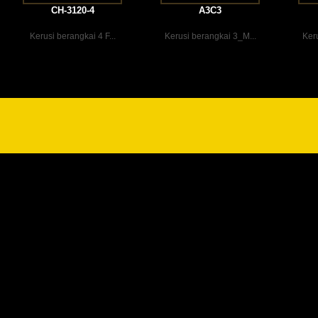
CH-3120-4
A3C3
Kerusi berangkai 4 F...
Kerusi berangkai 3_M...
Keru