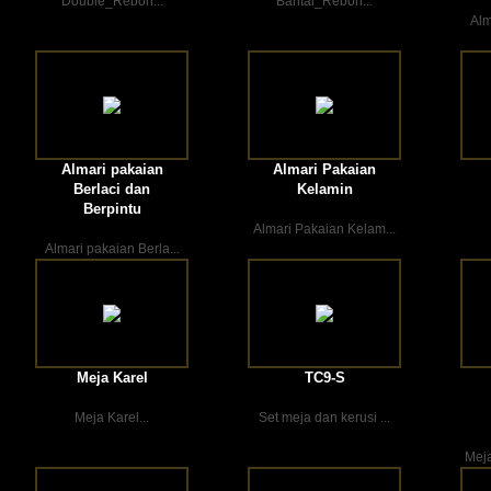
Double_Rebon...
Bantal_Rebon...
Alm
Almari pakaian
Almari Pakaian
Berlaci dan
Kelamin
Berpintu
Almari Pakaian Kelam...
Almari pakaian Berla...
Meja Karel
TC9-S
Meja Karel...
Set meja dan kerusi ...
Meja