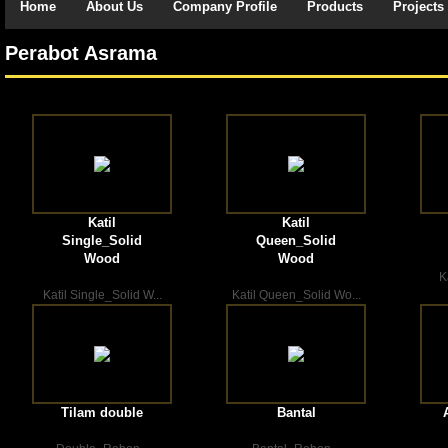
Home
About Us
Company Profile
Products
Projects
Perabot Asrama
Katil
Katil
Single_Solid
Queen_Solid
Wood
Wood
K
Katil Single_Solid W...
Katil Queen_Solid Wo...
Tilam double
Bantal